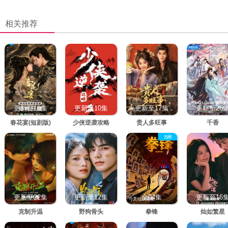
相关推荐
更新至16集
更新至10集
更新至17集
更新至25
春花宴(短剧版)
少侠逆袭攻略
贵人多旺事
千香
更新至22集
更新至12集
全04集
更新至16
克制升温
野狗骨头
拳锋
灿如繁星