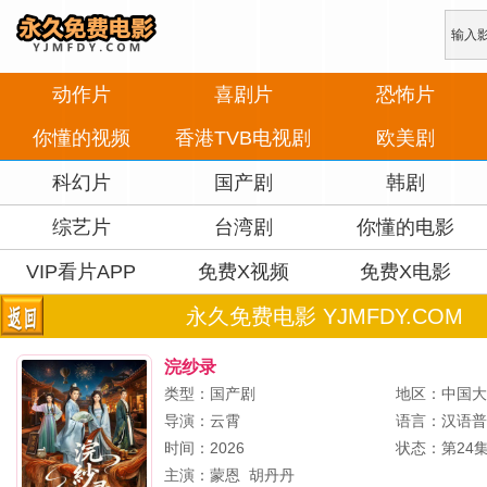
动作片
喜剧片
恐怖片
你懂的视频
香港TVB电视剧
欧美剧
科幻片
国产剧
韩剧
综艺片
台湾剧
你懂的电影
VIP看片APP
免费X视频
免费X电影
永久免费电影 YJMFDY.COM
浣纱录
类型：国产剧
地区：中国
导演：
云霄
语言：汉语
时间：2026
状态：第24
主演：
蒙恩
胡丹丹