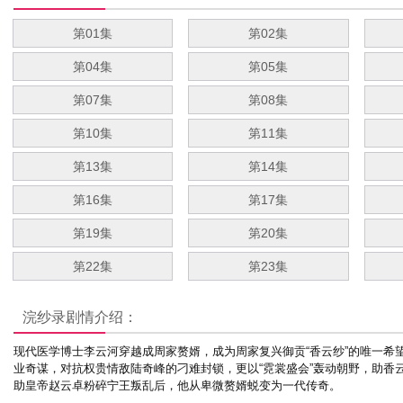
第01集
第02集
第04集
第05集
第07集
第08集
第10集
第11集
第13集
第14集
第16集
第17集
第19集
第20集
第22集
第23集
浣纱录
剧情介绍：
现代医学博士李云河穿越成周家赘婿，成为周家复兴御贡“香云纱”的唯一希
业奇谋，对抗权贵情敌陆奇峰的刁难封锁，更以“霓裳盛会”轰动朝野，助香
助皇帝赵云卓粉碎宁王叛乱后，他从卑微赘婿蜕变为一代传奇。