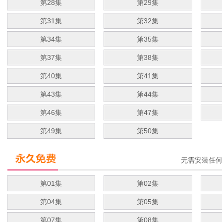
第28集
第29集
第31集
第32集
第34集
第35集
第37集
第38集
第40集
第41集
第43集
第44集
第46集
第47集
第49集
第50集
无需安装任
第01集
第02集
第04集
第05集
第07集
第08集