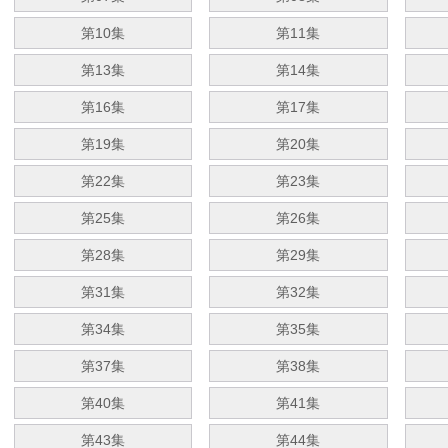
第10集
第11集
第13集
第14集
第16集
第17集
第19集
第20集
第22集
第23集
第25集
第26集
第28集
第29集
第31集
第32集
第34集
第35集
第37集
第38集
第40集
第41集
第43集
第44集