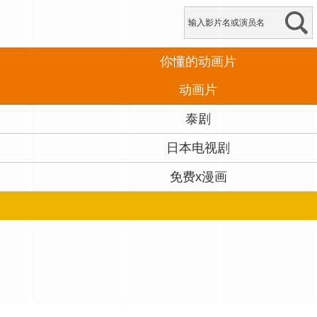
你懂的动画片
动画片
泰剧
日本电视剧
免费x漫画