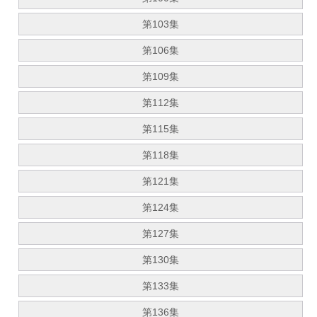
第103集
第106集
第109集
第112集
第115集
第118集
第121集
第124集
第127集
第130集
第133集
第136集