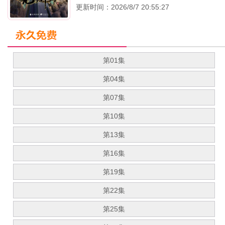
更新时间：2026/8/7 20:55:27
第01集
第04集
第07集
第10集
第13集
第16集
第19集
第22集
第25集