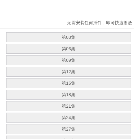
无需安装任何插件，即可快速播放
第03集
第06集
第09集
第12集
第15集
第18集
第21集
第24集
第27集