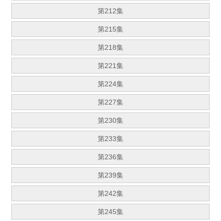
第212集
第215集
第218集
第221集
第224集
第227集
第230集
第233集
第236集
第239集
第242集
第245集