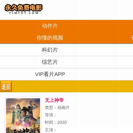
动作片
你懂的视频
科幻片
综艺片
VIP看片APP
无上神帝
类型：动画片
导演：
时间：2020
主演：