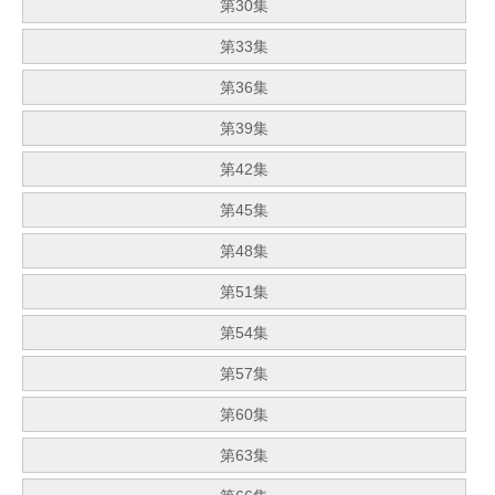
第30集
第33集
第36集
第39集
第42集
第45集
第48集
第51集
第54集
第57集
第60集
第63集