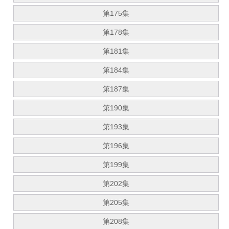
第175集
第178集
第181集
第184集
第187集
第190集
第193集
第196集
第199集
第202集
第205集
第208集