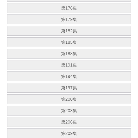
第176集
第179集
第182集
第185集
第188集
第191集
第194集
第197集
第200集
第203集
第206集
第209集