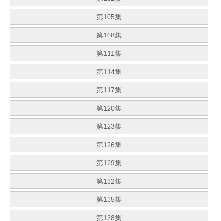
第105集
第108集
第111集
第114集
第117集
第120集
第123集
第126集
第129集
第132集
第135集
第138集