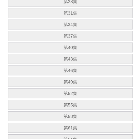
第28集
第31集
第34集
第37集
第40集
第43集
第46集
第49集
第52集
第55集
第58集
第61集