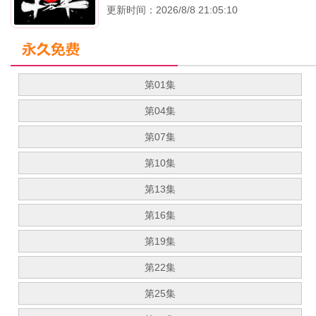
更新时间：2026/8/8 21:05:10
第01集
第04集
第07集
第10集
第13集
第16集
第19集
第22集
第25集