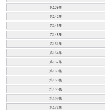
第139集
第142集
第145集
第148集
第151集
第154集
第157集
第160集
第163集
第166集
第169集
第172集