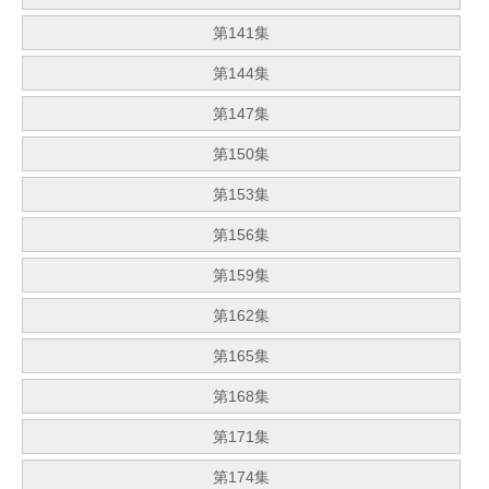
第141集
第144集
第147集
第150集
第153集
第156集
第159集
第162集
第165集
第168集
第171集
第174集