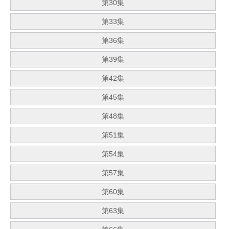
第30集
第33集
第36集
第39集
第42集
第45集
第48集
第51集
第54集
第57集
第60集
第63集