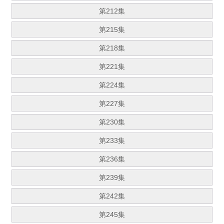
第212集
第215集
第218集
第221集
第224集
第227集
第230集
第233集
第236集
第239集
第242集
第245集