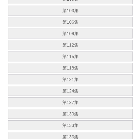
第103集
第106集
第109集
第112集
第115集
第118集
第121集
第124集
第127集
第130集
第133集
第136集