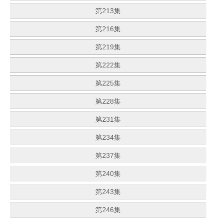
第213集
第216集
第219集
第222集
第225集
第228集
第231集
第234集
第237集
第240集
第243集
第246集