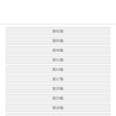
第02集
第05集
第08集
第11集
第14集
第17集
第20集
第23集
第26集