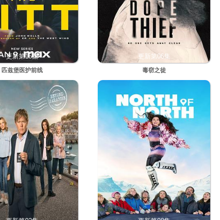
更新第15集
更新第06集
匹兹堡医护前线
毒窃之徒