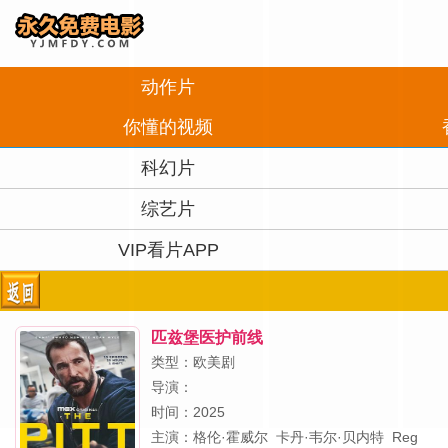
动作片
你懂的视频
科幻片
综艺片
VIP看片APP
匹兹堡医护前线
类型：欧美剧
导演：
时间：2025
主演：
格伦·霍威尔
卡丹·韦尔·贝内特
Reg